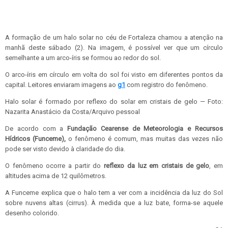
A formação de um halo solar no céu de Fortaleza chamou a atenção na
manhã deste sábado (2). Na imagem, é possível ver que um círculo
semelhante a um arco-íris se formou ao redor do sol.
O arco-íris em círculo em volta do sol foi visto em diferentes pontos da
capital. Leitores enviaram imagens ao
g1
com registro do fenômeno.
Halo solar é formado por reflexo do solar em cristais de gelo — Foto:
Nazarita Anastácio da Costa/Arquivo pessoal
De acordo com a
Fundação Cearense de Meteorologia e Recursos
Hídricos (Funceme),
o fenômeno é comum, mas muitas das vezes não
pode ser visto devido à claridade do dia.
O fenômeno ocorre a partir do
reflexo da luz em cristais de gelo
, em
altitudes acima de 12 quilômetros.
A Funceme explica que o halo tem a ver com a incidência da luz do Sol
sobre nuvens altas (cirrus). À medida que a luz bate, forma-se aquele
desenho colorido.