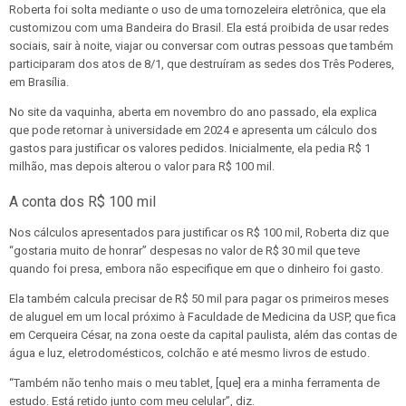
Roberta foi solta mediante o uso de uma tornozeleira eletrônica, que ela
customizou com uma Bandeira do Brasil. Ela está proibida de usar redes
sociais, sair à noite, viajar ou conversar com outras pessoas que também
participaram dos atos de 8/1, que destruíram as sedes dos Três Poderes,
em Brasília.
No site da vaquinha, aberta em novembro do ano passado, ela explica
que pode retornar à universidade em 2024 e apresenta um cálculo dos
gastos para justificar os valores pedidos. Inicialmente, ela pedia R$ 1
milhão, mas depois alterou o valor para R$ 100 mil.
A conta dos R$ 100 mil
Nos cálculos apresentados para justificar os R$ 100 mil, Roberta diz que
“gostaria muito de honrar” despesas no valor de R$ 30 mil que teve
quando foi presa, embora não especifique em que o dinheiro foi gasto.
Ela também calcula precisar de R$ 50 mil para pagar os primeiros meses
de aluguel em um local próximo à Faculdade de Medicina da USP, que fica
em Cerqueira César, na zona oeste da capital paulista, além das contas de
água e luz, eletrodomésticos, colchão e até mesmo livros de estudo.
“Também não tenho mais o meu tablet, [que] era a minha ferramenta de
estudo. Está retido junto com meu celular”, diz.