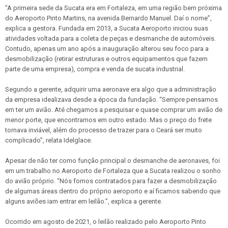
"A primeira sede da Sucata era em Fortaleza, em uma região bem próxima
do Aeroporto Pinto Martins, na avenida Bernardo Manuel. Daí o nome”,
explica a gestora. Fundada em 2013, a Sucata Aeroporto iniciou suas
atividades voltada para a coleta de peças e desmanche de automóveis.
Contudo, apenas um ano após a inauguração alterou seu foco para a
desmobilização (retirar estruturas e outros equipamentos que fazem
parte de uma empresa), compra e venda de sucata industrial.
Segundo a gerente, adquirir uma aeronave era algo que a administração
da empresa idealizava desde a época da fundação. “Sempre pensamos
em ter um avião. Até chegamos a pesquisar e quase comprar um avião de
menor porte, que encontramos em outro estado. Mas o preço do frete
tornava inviável, além do processo de trazer para o Ceará ser muito
complicado”, relata Idelglace.
Apesar de não ter como função principal o desmanche de aeronaves, foi
em um trabalho no Aeroporto de Fortaleza que a Sucata realizou o sonho
do avião próprio. “Nós fomos contratados para fazer a desmobilização
de algumas áreas dentro do próprio aeroporto e aí ficamos sabendo que
alguns aviões iam entrar em leilão.”, explica a gerente.
Ocorrido em agosto de 2021, o leilão realizado pelo Aeroporto Pinto