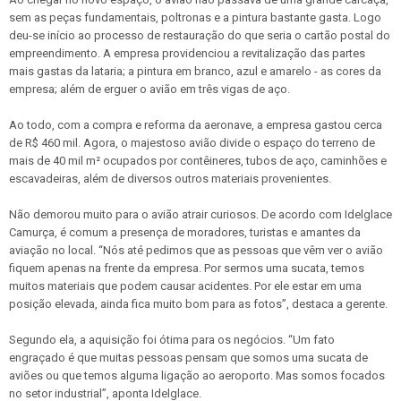
sem as peças fundamentais, poltronas e a pintura bastante gasta. Logo
deu-se início ao processo de restauração do que seria o cartão postal do
empreendimento. A empresa providenciou a revitalização das partes
mais gastas da lataria; a pintura em branco, azul e amarelo - as cores da
empresa; além de erguer o avião em três vigas de aço.
Ao todo, com a compra e reforma da aeronave, a empresa gastou cerca
de R$ 460 mil. Agora, o majestoso avião divide o espaço do terreno de
mais de 40 mil m² ocupados por contêineres, tubos de aço, caminhões e
escavadeiras, além de diversos outros materiais provenientes.
Não demorou muito para o avião atrair curiosos. De acordo com Idelglace
Camurça, é comum a presença de moradores, turistas e amantes da
aviação no local. “Nós até pedimos que as pessoas que vêm ver o avião
fiquem apenas na frente da empresa. Por sermos uma sucata, temos
muitos materiais que podem causar acidentes. Por ele estar em uma
posição elevada, ainda fica muito bom para as fotos”, destaca a gerente.
Segundo ela, a aquisição foi ótima para os negócios. “Um fato
engraçado é que muitas pessoas pensam que somos uma sucata de
aviões ou que temos alguma ligação ao aeroporto. Mas somos focados
no setor industrial”, aponta Idelglace.