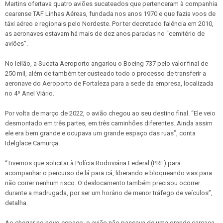
Martins ofertava quatro aviões sucateados que pertenceram à companhia
cearense TAF Linhas Aéreas, fundada nos anos 1970 e que fazia voos de
táxi aéreo e regionais pelo Nordeste. Por ter decretado falência em 2010,
as aeronaves estavam há mais de dez anos paradas no “cemitério de
aviões”.
No leilão, a Sucata Aeroporto angariou o Boeing 737 pelo valor final de
250 mil, além de também ter custeado todo o processo de transferir a
aeronave do Aeroporto de Fortaleza para a sede da empresa, localizada
no 4º Anel Viário.
Por volta de março de 2022, o avião chegou ao seu destino final. “Ele veio
desmontado em três partes, em três caminhões diferentes. Ainda assim
ele era bem grande e ocupava um grande espaço das ruas”, conta
Idelglace Camurça.
“Tivemos que solicitar à Polícia Rodoviária Federal (PRF) para
acompanhar o percurso de lá para cá, liberando e bloqueando vias para
não correr nenhum risco. O deslocamento também precisou ocorrer
durante a madrugada, por ser um horário de menor tráfego de veículos”,
detalha.
Ao chegar no novo espaço, o avião não passava de uma grande carcaça,