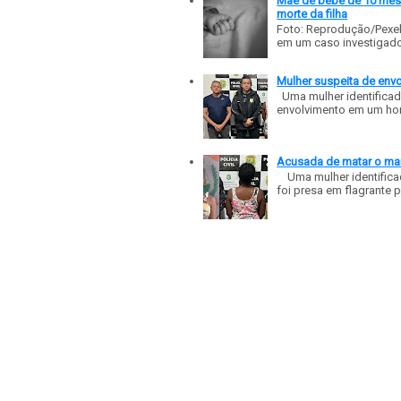
Mãe de bebê de 10 meses
morte da filha
Foto: Reprodução/Pexe
em um caso investigado p
Mulher suspeita de env
Uma mulher identificad
envolvimento em um homic
Acusada de matar o mar
Uma mulher identificad
foi presa em flagrante p