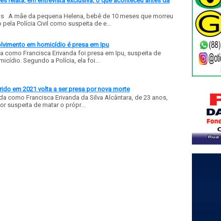
 relata, em entrevista exclusiva, o que aconteceu antes da
ls A mãe da pequena Helena, bebê de 10 meses que morreu
ela Polícia Civil como suspeita de e...
olvimento em homicídio é presa em Ipu
a como Francisca Erivanda foi presa em Ipu, suspeita de
ídio. Segundo a Polícia, ela foi...
ido em 2021 volta a ser presa por nova morte
a como Francisca Erivanda da Silva Alcântara, de 23 anos,
or suspeita de matar o própr...