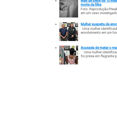
Mãe de bebê de 10 meses
morte da filha
Foto: Reprodução/Pexe
em um caso investigado p
Mulher suspeita de env
Uma mulher identificad
envolvimento em um homic
Acusada de matar o mar
Uma mulher identificad
foi presa em flagrante p