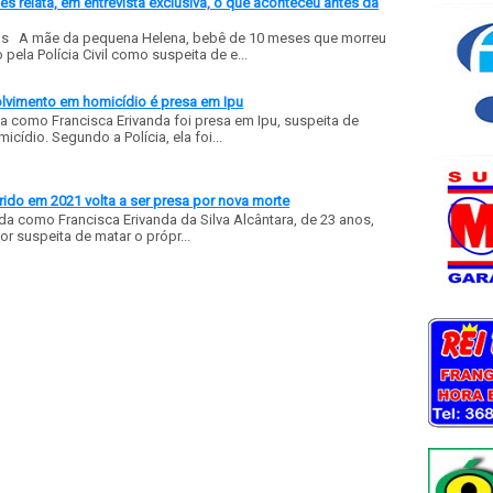
 relata, em entrevista exclusiva, o que aconteceu antes da
ls A mãe da pequena Helena, bebê de 10 meses que morreu
ela Polícia Civil como suspeita de e...
olvimento em homicídio é presa em Ipu
a como Francisca Erivanda foi presa em Ipu, suspeita de
ídio. Segundo a Polícia, ela foi...
ido em 2021 volta a ser presa por nova morte
a como Francisca Erivanda da Silva Alcântara, de 23 anos,
or suspeita de matar o própr...