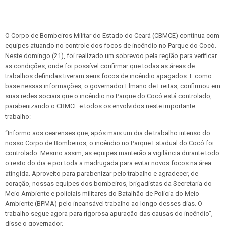
O Corpo de Bombeiros Militar do Estado do Ceará (CBMCE) continua com
equipes atuando no controle dos focos de incêndio no Parque do Cocó.
Neste domingo (21), foi realizado um sobrevoo pela região para verificar
as condições, onde foi possível confirmar que todas as áreas de
trabalhos definidas tiveram seus focos de incêndio apagados. E como
base nessas informações, o governador Elmano de Freitas, confirmou em
suas redes sociais que o incêndio no Parque do Cocó está controlado,
parabenizando o CBMCE e todos os envolvidos neste importante
trabalho:
“Informo aos cearenses que, após mais um dia de trabalho intenso do
nosso Corpo de Bombeiros, o incêndio no Parque Estadual do Cocó foi
controlado. Mesmo assim, as equipes manterão a vigilância durante todo
o resto do dia e por toda a madrugada para evitar novos focos na área
atingida. Aproveito para parabenizar pelo trabalho e agradecer, de
coração, nossas equipes dos bombeiros, brigadistas da Secretaria do
Meio Ambiente e policiais militares do Batalhão de Polícia do Meio
Ambiente (BPMA) pelo incansável trabalho ao longo desses dias. O
trabalho segue agora para rigorosa apuração das causas do incêndio”,
disse o governador.