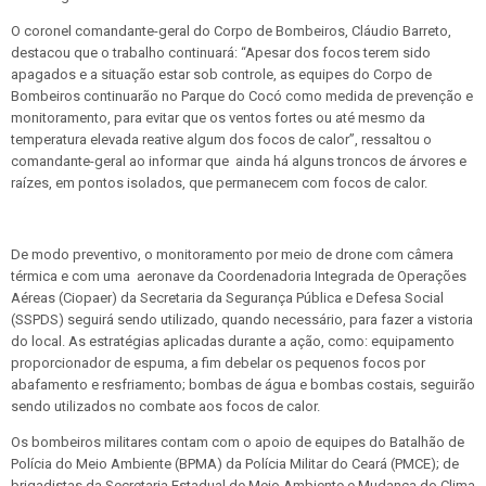
O coronel comandante-geral do Corpo de Bombeiros, Cláudio Barreto,
destacou que o trabalho continuará: “Apesar dos focos terem sido
apagados e a situação estar sob controle, as equipes do Corpo de
Bombeiros continuarão no Parque do Cocó como medida de prevenção e
monitoramento, para evitar que os ventos fortes ou até mesmo da
temperatura elevada reative algum dos focos de calor”, ressaltou o
comandante-geral ao informar que ainda há alguns troncos de árvores e
raízes, em pontos isolados, que permanecem com focos de calor.
De modo preventivo, o monitoramento por meio de drone com câmera
térmica e com uma aeronave da Coordenadoria Integrada de Operações
Aéreas (Ciopaer) da Secretaria da Segurança Pública e Defesa Social
(SSPDS) seguirá sendo utilizado, quando necessário, para fazer a vistoria
do local. As estratégias aplicadas durante a ação, como: equipamento
proporcionador de espuma, a fim debelar os pequenos focos por
abafamento e resfriamento; bombas de água e bombas costais, seguirão
sendo utilizados no combate aos focos de calor.
Os bombeiros militares contam com o apoio de equipes do Batalhão de
Polícia do Meio Ambiente (BPMA) da Polícia Militar do Ceará (PMCE); de
brigadistas da Secretaria Estadual de Meio Ambiente e Mudança do Clima