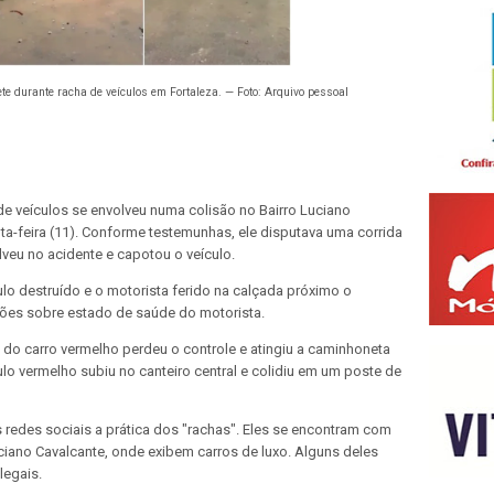
e durante racha de veículos em Fortaleza. — Foto: Arquivo pessoal
e veículos se envolveu numa colisão no Bairro Luciano
nta-feira (11). Conforme testemunhas, ele disputava uma corrida
lveu no acidente e capotou o veículo.
lo destruído e o motorista ferido na calçada próximo o
ões sobre estado de saúde do motorista.
do carro vermelho perdeu o controle e atingiu a caminhoneta
ulo vermelho subiu no canteiro central e colidiu em um poste de
redes sociais a prática dos "rachas". Eles se encontram com
iano Cavalcante, onde exibem carros de luxo. Alguns deles
legais.