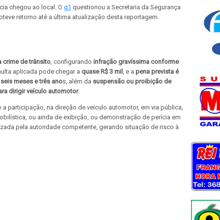
ícia chegou ao local. O
g1
questionou a Secretaria da Segurança
teve retorno até a última atualização desta reportagem.
 crime de trânsito
, configurando
infração gravíssima conforme
multa aplicada pode chegar a
quase R$ 3 mil
, e a
pena prevista é
 seis meses e três ano
s, além da
suspensão ou proibição de
ara dirigir veículo automotor
.
a participação, na direção de veículo automotor, em via pública,
bilística, ou ainda de exibição, ou demonstração de perícia em
izada pela autoridade competente, gerando situação de risco à