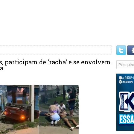
, participam de 'racha' e se envolvem
za