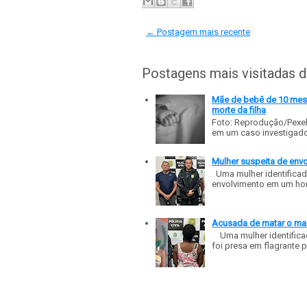
← Postagem mais recente
Postagens mais visitadas 
Mãe de bebê de 10 meses
morte da filha
Foto: Reprodução/Pexe
em um caso investigado p
Mulher suspeita de env
Uma mulher identificad
envolvimento em um homic
Acusada de matar o mar
Uma mulher identificad
foi presa em flagrante p