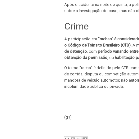
Após o acidente na noite de quinta, a pol
sobre a investigação do caso, mas não ob
Crime
A participação em
"rachas" é considerada
o Código de Trânsito Brasileiro (CTB)
. A 
de detenção
, com
período variando entre
obtenção da permissão
, ou
habilitação p
O termo "racha" é definido pelo CTB como 
de corrida, disputa ou competição automo
manobra de veículo automotor, não autor
incolumidade pública ou privada.
(g1)