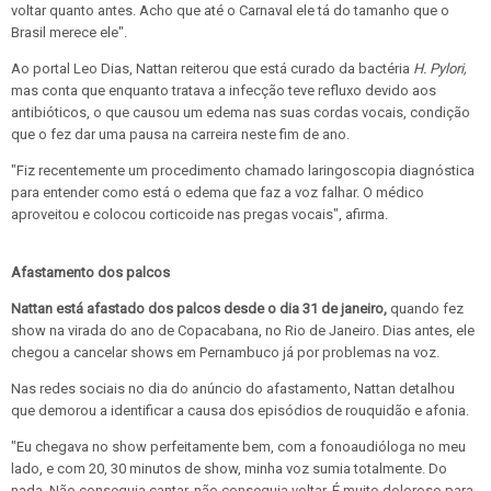
voltar quanto antes. Acho que até o Carnaval ele tá do tamanho que o
Brasil merece ele".
Ao portal Leo Dias, Nattan reiterou que está curado da bactéria
H. Pylori,
mas conta que enquanto tratava a infecção teve refluxo devido aos
antibióticos, o que causou um edema nas suas cordas vocais, condição
que o fez dar uma pausa na carreira neste fim de ano.
"Fiz recentemente um procedimento chamado laringoscopia diagnóstica
para entender como está o edema que faz a voz falhar. O médico
aproveitou e colocou corticoide nas pregas vocais", afirma.
Afastamento dos palcos
Nattan está afastado dos palcos desde o dia 31 de janeiro,
quando fez
show na virada do ano de Copacabana, no Rio de Janeiro. Dias antes, ele
chegou a cancelar shows em Pernambuco já por problemas na voz.
Nas redes sociais no dia do anúncio do afastamento, Nattan detalhou
que demorou a identificar a causa dos episódios de rouquidão e afonia.
"Eu chegava no show perfeitamente bem, com a fonoaudióloga no meu
lado, e com 20, 30 minutos de show, minha voz sumia totalmente. Do
nada. Não conseguia cantar, não conseguia voltar. É muito doloroso para