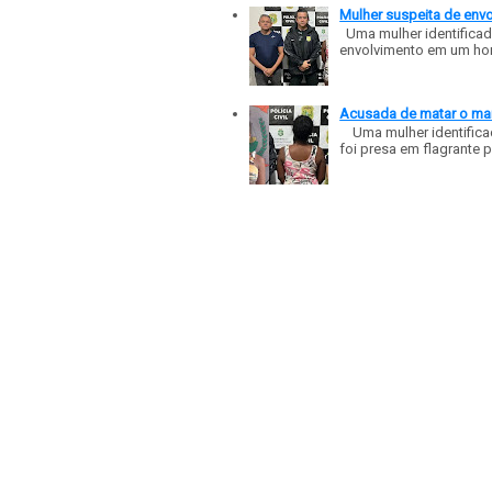
Mulher suspeita de env
Uma mulher identificad
envolvimento em um homic
Acusada de matar o mar
Uma mulher identificad
foi presa em flagrante p