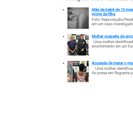
Mãe de bebê de 10 meses
morte da filha
Foto: Reprodução/Pexe
em um caso investigado p
Mulher suspeita de env
Uma mulher identificad
envolvimento em um homic
Acusada de matar o mar
Uma mulher identificad
foi presa em flagrante p