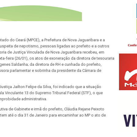
tado do Ceará (MPCE), a Prefeitura de Nova Jaguaribara e a
uspeita de nepotismo, pessoas ligadas ao prefeito e a outros
oria de Justiça Vinculada de Nova Jaguaribara recebeu, em
exta-feira (26/01), os atos de exoneração da diretora de tesouraria
genes Saldanha; da diretora de RH e cunhada do prefeito,
ssora parlamentar e sobrinha da presidente da Câmara de
stiça Jailton Felipe da Silva, foi indicado que a situação
a Vinculante 13 do Supremo Tribunal Federal (STF), o que
improbidade administrativa.
tiva de Gabinete e irmã do prefeito, Cláudia Rejane Peixoto
 tem até o dia 31 de Janeiro para encaminhar ao MP o ato de