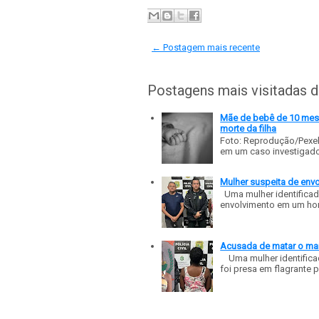
← Postagem mais recente
Postagens mais visitadas 
Mãe de bebê de 10 meses
morte da filha
Foto: Reprodução/Pexe
em um caso investigado p
Mulher suspeita de env
Uma mulher identificad
envolvimento em um homic
Acusada de matar o mar
Uma mulher identificad
foi presa em flagrante p