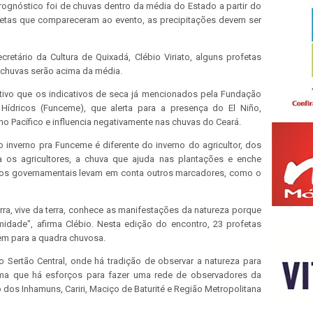
 prognóstico foi de chuvas dentro da média do Estado a partir do
ofetas que compareceram ao evento, as precipitações devem ser
etário da Cultura de Quixadá, Clébio Viriato, alguns profetas
s chuvas serão acima da média.
tivo que os indicativos de seca já mencionados pela Fundação
Hídricos (Funceme), que alerta para a presença do El Niño,
 Pacífico e influencia negativamente nas chuvas do Ceará.
inverno pra Funceme é diferente do inverno do agricultor, dos
ra os agricultores, a chuva que ajuda nas plantações e enche
rgãos governamentais levam em conta outros marcadores, como o
rra, vive da terra, conhece as manifestações da natureza porque
midade", afirma Clébio. Nesta edição do encontro, 23 profetas
em para a quadra chuvosa.
 Sertão Central, onde há tradição de observar a natureza para
irma que há esforços para fazer uma rede de observadores da
 dos Inhamuns, Cariri, Maciço de Baturité e Região Metropolitana