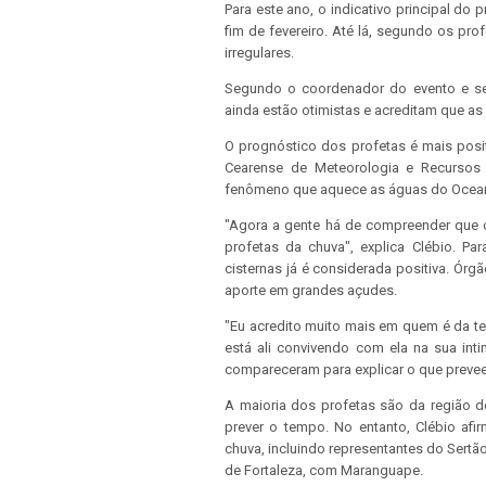
Para este ano, o indicativo principal do
fim de fevereiro. Até lá, segundo os pr
irregulares.
Segundo o coordenador do evento e secr
ainda estão otimistas e acreditam que a
O prognóstico dos profetas é mais posi
Cearense de Meteorologia e Recursos 
fenômeno que aquece as águas do Oceano
"Agora a gente há de compreender que o 
profetas da chuva", explica Clébio. Pa
cisternas já é considerada positiva. Ó
aporte em grandes açudes.
"Eu acredito muito mais em quem é da te
está ali convivendo com ela na sua inti
compareceram para explicar o que preve
A maioria dos profetas são da região do
prever o tempo. No entanto, Clébio af
chuva, incluindo representantes do Sertão
de Fortaleza, com Maranguape.