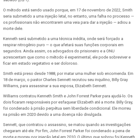
O método está sendo usado porque, em 17 de novembro de 2022, Smith
seria submetido a uma injeção letal, no entanto, uma falha no processo —
os profissionais não encontrarem uma veia para dar a injeção — adiou a
morte dele.
Kenneth será submetido a uma técnica inédita, onde será forçado a
respirar nitrogênio puro — o que afetará suas funções corporais em
segundos. Ainda assim, os advogados do prisioneiro e a ONU
acrescentam que como o método é experimental, ele pode sobreviver e
ficar em estado vegetativo e ser doloroso.
Smith está preso desde 1988, por matar uma mulher sob encomenda. Em
18 de março, o pastor Charles Sennett recrutou seu inquilino, Billy Gray
Williams, para assassinar a sua esposa, Elizabeth Sennett.
Williams contratou Kenneth Smith e John Forrest Parker para ajudá-lo. Os
dois ficaram responsáveis por esfaquear Elizabeth até a morte. Billy Gray,
foi condenado à prisão perpétua sem liberdade condicional. Ele morreu
na prisão em 2020 devido a uma doença não divulgada.
Sennett, que contratou o assassino, se matou quando as investigações
chegaram até ele. Por fim, John Forrest Parker foi condenado a pena de
morte e morreu por injeção letal em 2010. O último que sobrou foi Kenneth