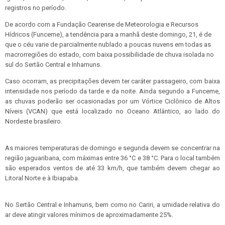
registros no período.
De acordo com a Fundação Cearense de Meteorologia e Recursos
Hídricos (Funceme), a tendência para a manhã deste domingo, 21, é de
que o céu varie de parcialmente nublado a poucas nuvens em todas as
macrorregiões do estado, com baixa possibilidade de chuva isolada no
sul do Sertão Central e Inhamuns.
Caso ocorram, as precipitações devem ter caráter passageiro, com baixa
intensidade nos período da tarde e da noite. Ainda segundo a Funceme,
as chuvas poderão ser ocasionadas por um Vórtice Ciclônico de Altos
Níveis (VCAN) que está localizado no Oceano Atlântico, ao lado do
Nordeste brasileiro.
As maiores temperaturas de domingo e segunda devem se concentrar na
região jaguaribana, com máximas entre 36 °C e 38 °C. Para o local também
são esperados ventos de até 33 km/h, que também devem chegar ao
Litoral Norte e à Ibiapaba.
No Sertão Central e Inhamuns, bem como no Cariri, a umidade relativa do
ar deve atingir valores mínimos de aproximadamente 25%.