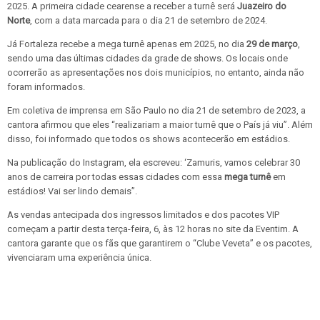
2025. A primeira cidade cearense a receber a turnê será
Juazeiro do
Norte
, com a data marcada para o dia 21 de setembro de 2024.
Já Fortaleza recebe a mega turnê apenas em 2025, no dia
29 de março
,
sendo uma das últimas cidades da grade de shows. Os locais onde
ocorrerão as apresentações nos dois municípios, no entanto, ainda não
foram informados.
Em coletiva de imprensa em São Paulo no dia 21 de setembro de 2023, a
cantora afirmou que eles “realizariam a maior turnê que o País já viu”. Além
disso, foi informado que todos os shows acontecerão em estádios.
Na publicação do Instagram, ela escreveu: ‘Zamuris, vamos celebrar 30
anos de carreira por todas essas cidades com essa
mega turnê
em
estádios! Vai ser lindo demais”.
As vendas antecipada dos ingressos limitados e dos pacotes VIP
começam a partir desta terça-feira, 6, às 12 horas no site da Eventim. A
cantora garante que os fãs que garantirem o “Clube Veveta” e os pacotes,
vivenciaram uma experiência única.