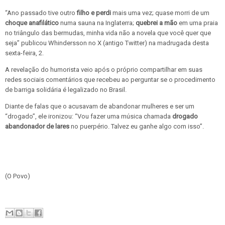
“Ano passado tive outro
filho e perdi
mais uma vez; quase morri de um
choque anafilático
numa sauna na Inglaterra;
quebrei a mão
em uma praia
no triângulo das bermudas, minha vida não a novela que você quer que
seja” publicou Whindersson no X (antigo Twitter) na madrugada desta
sexta-feira, 2.
A revelação do humorista veio após o próprio compartilhar em suas
redes sociais comentários que recebeu ao perguntar se o procedimento
de barriga solidária é legalizado no Brasil.
Diante de falas que o acusavam de abandonar mulheres e ser um
“drogado”, ele ironizou: “Vou fazer uma música chamada
drogado
abandonador de lares
no puerpério. Talvez eu ganhe algo com isso”.
(O Povo)