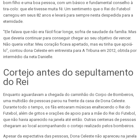
bom filho e uma boa pessoa, com um básico e fundamental conselho à
tira-colo: que ele tivesse muita fé. Um sentimento que o Rei do Futebol
carregou em seus 82 anos e levará para sempre nesta despedida para a
eternidade.
"Ele falava que não era fácil ficar longe, sofria de saudade da família. Mas
que deveria continuar para conseguir chegar ao seu objetivo de vencer.
Não queria voltar. Meu coração ficava apertado, mas eu tinha que apoiá-
lo", contou dona Celeste em entrevista para A Tribuna em 2012, obtida por
intermédio da neta Danielle.
Cortejo antes do sepultamento
do Rei
Enquanto aguardavam a chegada do caminhão do Corpo de Bombeiros,
uma multidão de pessoas parou na frente da casa de Dona Celeste.
Durante todo o tempo, os fãs entoaram músicas enaltecendo o Rei do
Futebol, além de gritos e orações de apoio para a mãe do Rei do Futebol,
que não havia aparecido na janela até então. Outras centenas de pessoas
chegaram ao local acompanhando o cortejo realizado pelos bombeiros.
Apesar da expectativa das pessoas, Dona Celeste não apareceu na janela