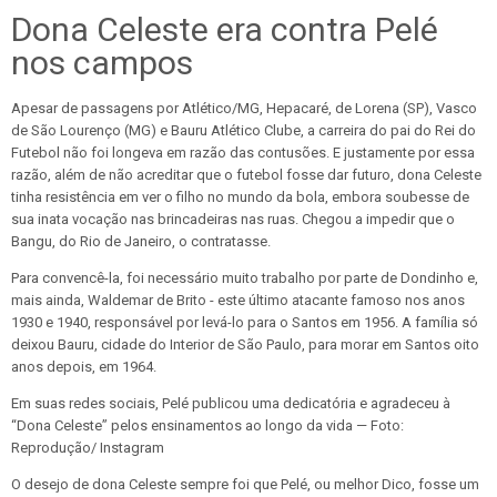
Dona Celeste era contra Pelé
nos campos
Apesar de passagens por Atlético/MG, Hepacaré, de Lorena (SP), Vasco
de São Lourenço (MG) e Bauru Atlético Clube, a carreira do pai do Rei do
Futebol não foi longeva em razão das contusões. E justamente por essa
razão, além de não acreditar que o futebol fosse dar futuro, dona Celeste
tinha resistência em ver o filho no mundo da bola, embora soubesse de
sua inata vocação nas brincadeiras nas ruas. Chegou a impedir que o
Bangu, do Rio de Janeiro, o contratasse.
Para convencê-la, foi necessário muito trabalho por parte de Dondinho e,
mais ainda, Waldemar de Brito - este último atacante famoso nos anos
1930 e 1940, responsável por levá-lo para o Santos em 1956. A família só
deixou Bauru, cidade do Interior de São Paulo, para morar em Santos oito
anos depois, em 1964.
Em suas redes sociais, Pelé publicou uma dedicatória e agradeceu à
“Dona Celeste” pelos ensinamentos ao longo da vida — Foto:
Reprodução/ Instagram
O desejo de dona Celeste sempre foi que Pelé, ou melhor Dico, fosse um