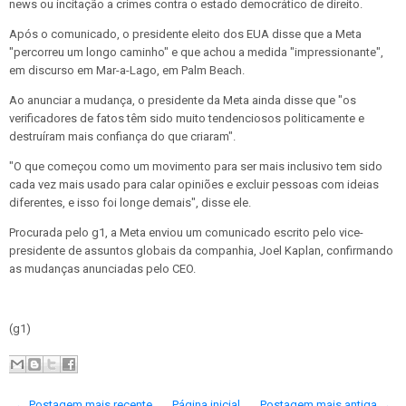
news ou incitação a crimes contra o estado democrático de direito.
Após o comunicado, o presidente eleito dos EUA disse que a Meta
"percorreu um longo caminho" e que achou a medida "impressionante",
em discurso em Mar-a-Lago, em Palm Beach.
Ao anunciar a mudança, o presidente da Meta ainda disse que "os
verificadores de fatos têm sido muito tendenciosos politicamente e
destruíram mais confiança do que criaram".
"O que começou como um movimento para ser mais inclusivo tem sido
cada vez mais usado para calar opiniões e excluir pessoas com ideias
diferentes, e isso foi longe demais", disse ele.
Procurada pelo g1, a Meta enviou um comunicado escrito pelo vice-
presidente de assuntos globais da companhia, Joel Kaplan, confirmando
as mudanças anunciadas pelo CEO.
(g1)
← Postagem mais recente
Página inicial
Postagem mais antiga →