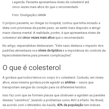
Legenda:
Paciente apresentava níveis de colesterol até
cinco vezes mais altos do que o recomendado
Foto:
Divulgação/JAMA
O próprio paciente, ao chegar no hospital, contou que tinha iniciado a
dieta com promessa de perder peso, se sentir mais disposto e atingir
maior clareza mental. A realidade, porém, é que apresentava níveis de
colesterol até
cinco vezes mais altos
que o recomendado.
No artigo, especialistas destacaram: "Este caso destaca o impacto dos
padrões alimentares nos
níveis de lipídios
e a importância do controle da
hipercolesterolemia para prevenir complicações".
O que é colesterol
A gordura que todos temos no corpo é o colesterol. Contudo, em níveis
altos, essa mesma gordura pode agredir as
artérias
– vasos que
transportam sangue do coração para os diferentes tecidos.
Isso faz com que se formem placas que obstruem e agridem as paredes
desses "caminhos", levando a problemas como AVC e infarto. No Brasil,
de acordo com o Ministério da Saúde,
40% da população
tem índices