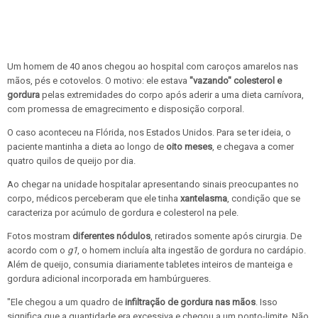
Um homem de 40 anos chegou ao hospital com caroços amarelos nas
mãos, pés e cotovelos. O motivo: ele estava
"vazando" colesterol e
gordura
pelas extremidades do corpo após aderir a uma dieta carnívora,
com promessa de emagrecimento e disposição corporal.
O caso aconteceu na Flórida, nos Estados Unidos. Para se ter ideia, o
paciente mantinha a dieta ao longo de
oito meses
, e chegava a comer
quatro quilos de queijo por dia.
Ao chegar na unidade hospitalar apresentando sinais preocupantes no
corpo, médicos perceberam que ele tinha
xantelasma
, condição que se
caracteriza por acúmulo de gordura e colesterol na pele.
Fotos mostram
diferentes nódulos
, retirados somente após cirurgia. De
acordo com o
g1
, o homem incluía alta ingestão de gordura no cardápio.
Além de queijo, consumia diariamente tabletes inteiros de manteiga e
gordura adicional incorporada em hambúrgueres.
"Ele chegou a um quadro de
infiltração de gordura nas mãos
. Isso
significa que a quantidade era excessiva e chegou a um ponto-limite. Não