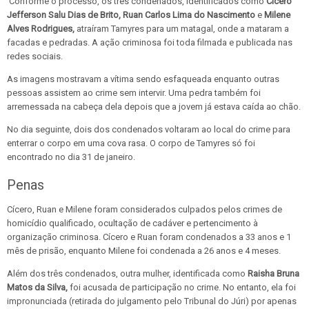
Conforme o processo, os três condenados, identificados como
Cícero
Jefferson Salu Dias de Brito, Ruan Carlos Lima do Nascimento
e
Milene
Alves Rodrigues,
atraíram Tamyres para um matagal, onde a mataram a
facadas e pedradas. A ação criminosa foi toda filmada e publicada nas
redes sociais.
As imagens mostravam a vítima sendo esfaqueada enquanto outras
pessoas assistem ao crime sem intervir. Uma pedra também foi
arremessada na cabeça dela depois que a jovem já estava caída ao chão.
No dia seguinte, dois dos condenados voltaram ao local do crime para
enterrar o corpo em uma cova rasa. O corpo de Tamyres só foi
encontrado no dia 31 de janeiro.
Penas
Cícero, Ruan e Milene foram considerados culpados pelos crimes de
homicídio qualificado, ocultação de cadáver e pertencimento à
organização criminosa. Cícero e Ruan foram condenados a 33 anos e 1
mês de prisão, enquanto Milene foi condenada a 26 anos e 4 meses.
Além dos três condenados, outra mulher, identificada como
Raisha Bruna
Matos da Silva,
foi acusada de participação no crime. No entanto, ela foi
impronunciada (retirada do julgamento pelo Tribunal do Júri) por apenas