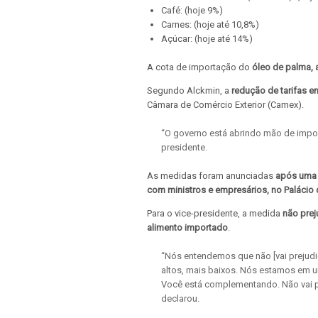
Café: (hoje 9%)
Carnes: (hoje até 10,8%)
Açúcar: (hoje até 14%)
A cota de importação do
óleo de palma, 
Segundo Alckmin, a
redução de tarifas e
Câmara de Comércio Exterior (Camex).
“O governo está abrindo mão de impos
presidente.
As medidas foram anunciadas
após uma r
com ministros e empresários, no Palácio 
Para o vice-presidente, a medida
não prej
alimento importado
.
“Nós entendemos que não [vai prejudic
altos, mais baixos. Nós estamos em u
Você está complementando. Não vai pr
declarou.