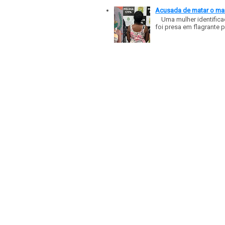
Acusada de matar o mar
Uma mulher identificad
foi presa em flagrante p