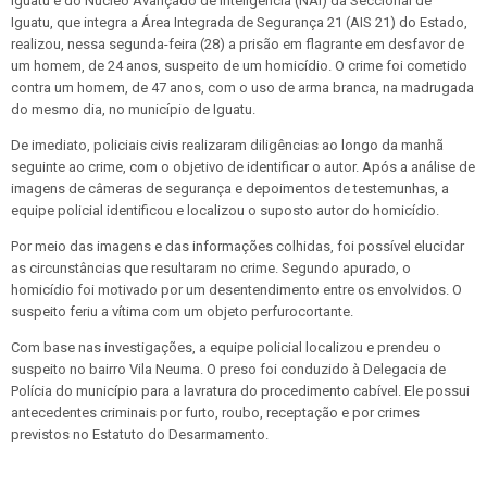
Iguatu e do Núcleo Avançado de Inteligência (NAI) da Seccional de
Iguatu, que integra a Área Integrada de Segurança 21 (AIS 21) do Estado,
realizou, nessa segunda-feira (28) a prisão em flagrante em desfavor de
um homem, de 24 anos, suspeito de um homicídio. O crime foi cometido
contra um homem, de 47 anos, com o uso de arma branca, na madrugada
do mesmo dia, no município de Iguatu.
De imediato, policiais civis realizaram diligências ao longo da manhã
seguinte ao crime, com o objetivo de identificar o autor. Após a análise de
imagens de câmeras de segurança e depoimentos de testemunhas, a
equipe policial identificou e localizou o suposto autor do homicídio.
Por meio das imagens e das informações colhidas, foi possível elucidar
as circunstâncias que resultaram no crime. Segundo apurado, o
homicídio foi motivado por um desentendimento entre os envolvidos. O
suspeito feriu a vítima com um objeto perfurocortante.
Com base nas investigações, a equipe policial localizou e prendeu o
suspeito no bairro Vila Neuma. O preso foi conduzido à Delegacia de
Polícia do município para a lavratura do procedimento cabível. Ele possui
antecedentes criminais por furto, roubo, receptação e por crimes
previstos no Estatuto do Desarmamento.