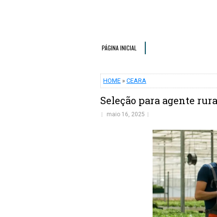
PÁGINA INICIAL
HOME
»
CEARA
Seleção para agente rura
maio 16, 2025