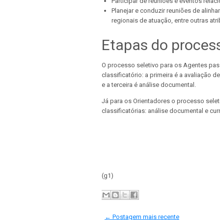
Participar de reuniões e eventos relac
Planejar e conduzir reuniões de alinh
regionais de atuação, entre outras atr
Etapas do process
O processo seletivo para os Agentes passa
classificatório: a primeira é a avaliação 
e a terceira é análise documental.
Já para os Orientadores o processo selet
classificatórias: análise documental e cur
(g1)
← Postagem mais recente