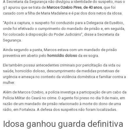
A Secretaria da Segurança
não divulgou a identidade do suspeito, mas o
g1 apurou que se trata de
Marcos Ozebio Pires
,
de 40 anos
, que foi
casado com a filha de Maria Madalena e é pai dos dois netos da idosa.
"Após a captura, o suspeito foi conduzido para a Delegacia de Eusébio,
onde foi efetivado o cumprimento do mandado de prisão e, em seguida,
foi colocado à disposição do Poder Judiciário", disse a Secretaria da
Segurança.
Ainda segundo a pasta, Marcos estava com um mandado de prisão
preventiva em aberto pelo
homicídio doloso
da ex-sogra.
Ele também possui antecedentes criminais por periclitação da vida ou
saúde, homicídio doloso, descumprimento de medidas protetivas de
urgência e ameaça no contexto da violência doméstica e familiar contra a
mulher.
Além de Marcos Ozebio, a polícia investiga a participação de um cabo da
Polícia Militar do Ceará no crime. O agente foi preso no dia 9 de maio, em
razão de um mandado de prisão relacionado à morte do dono de uma
rádio, em Fortaleza. A defesa dos suspeitos não foram localizadas.
Idosa ganhou guarda definitiva