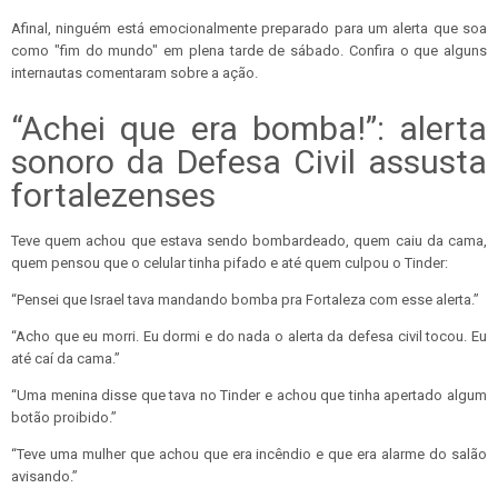
Afinal, ninguém está emocionalmente preparado para um alerta que soa
como "fim do mundo" em plena tarde de sábado. Confira o que alguns
internautas comentaram sobre a ação.
“Achei que era bomba!”: alerta
sonoro da Defesa Civil assusta
fortalezenses
Teve quem achou que estava sendo bombardeado, quem caiu da cama,
quem pensou que o celular tinha pifado e até quem culpou o Tinder:
“Pensei que Israel tava mandando bomba pra Fortaleza com esse alerta.”
“Acho que eu morri. Eu dormi e do nada o alerta da defesa civil tocou. Eu
até caí da cama.”
“Uma menina disse que tava no Tinder e achou que tinha apertado algum
botão proibido.”
“Teve uma mulher que achou que era incêndio e que era alarme do salão
avisando.”