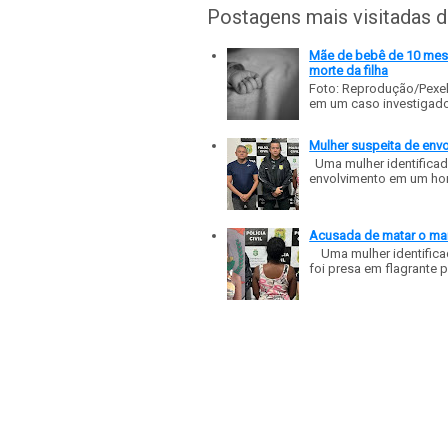
Postagens mais visitadas 
Mãe de bebê de 10 meses
morte da filha
Foto: Reprodução/Pexe
em um caso investigado p
Mulher suspeita de env
Uma mulher identificad
envolvimento em um homic
Acusada de matar o mar
Uma mulher identificad
foi presa em flagrante p