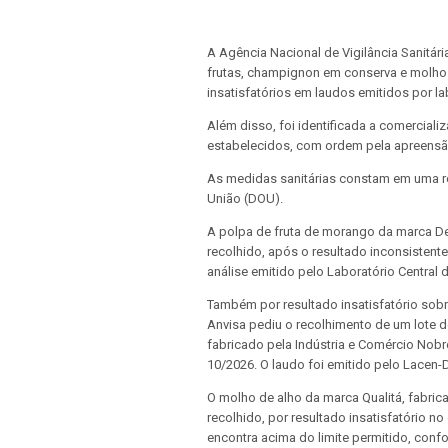
A Agência Nacional de Vigilância Sanitár
frutas, champignon em conserva e molho 
insatisfatórios em laudos emitidos por la
Além disso, foi identificada a comercial
estabelecidos, com ordem pela apreensã
As medidas sanitárias constam em uma res
União (DOU).
A polpa de fruta de morango da marca De
recolhido, após o resultado inconsistent
análise emitido pelo Laboratório Central 
Também por resultado insatisfatório sobr
Anvisa pediu o recolhimento de um lote 
fabricado pela Indústria e Comércio Nobr
10/2026. O laudo foi emitido pelo Lacen-
O molho de alho da marca Qualitá, fabri
recolhido, por resultado insatisfatório n
encontra acima do limite permitido, con