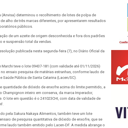
ia (Anvisa) determinou o recolhimento de lotes de polpa de
de alho de três marcas diferentes, por apresentarem resultados
boratórios públicos.
ização de um azeite de origem desconhecida e fora dos padrões
o e suspensão total da vendas.
olução publicada nesta segunda-feira (7), no Diário Oficial da
 Marchi teve o lote 09437-181 (com validade até 01/11/2026)
e no ensaio pesquisa de matérias estranhas, conforme laudo de
de Saúde Pública de Santa Catarina (Lacen/SC).
e quantidade de dióxido de enxofre acima do limite permitido, a
do Champignon inteiro em conserva, da marca Imperador,
e. O lote em questão é o 241023CHI, com data de validade de
DF.
cado pela Sakura Nakaya Alimentos, também teve um lote
o ensaio de pesquisa quantitativa de dióxido de enxofre, que se
forme laudo também emitido pelo Lacen-DF. A medida abrange o