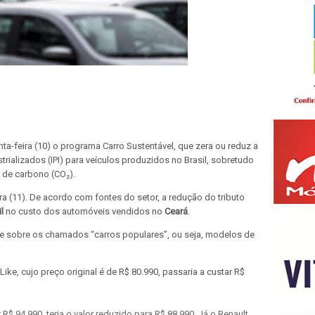
ta-feira (10) o programa Carro Sustentável, que zera ou reduz a
rializados (IPI) para veículos produzidos no Brasil, sobretudo
 de carbono (CO₂).
ra (11). De acordo com fontes do setor, a redução do tributo
l
no custo dos automóveis vendidos no
Ceará
.
nte sobre os chamados “carros populares”, ou seja, modelos de
ike, cujo preço original é de R$ 80.990, passaria a custar R$
R$ 94.990, teria o valor reduzido para R$ 88.990. Já o Renault