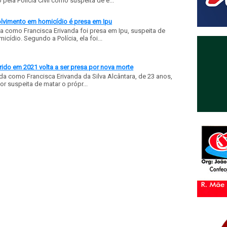
ela Polícia Civil como suspeita de e...
olvimento em homicídio é presa em Ipu
a como Francisca Erivanda foi presa em Ipu, suspeita de
ídio. Segundo a Polícia, ela foi...
ido em 2021 volta a ser presa por nova morte
a como Francisca Erivanda da Silva Alcântara, de 23 anos,
or suspeita de matar o própr...