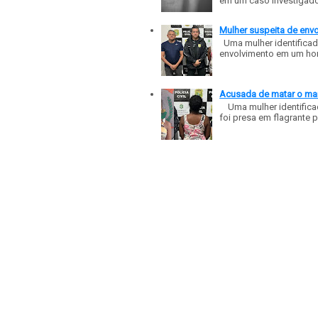
em um caso investigado p
Mulher suspeita de env
Uma mulher identificad
envolvimento em um homic
Acusada de matar o mar
Uma mulher identificad
foi presa em flagrante p