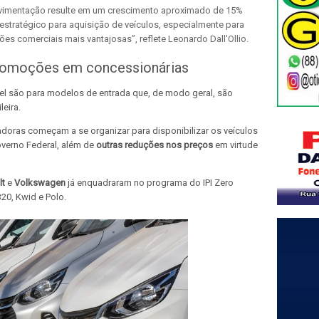
ovimentação resulte em um crescimento aproximado de 15%
stratégico para aquisição de veículos, especialmente para
 comerciais mais vantajosas”, reflete Leonardo Dall'Ollio.
promoções em concessionárias
vel são para modelos de entrada que, de modo geral, são
eira.
doras começam a se organizar para disponibilizar os veículos
verno Federal, além de
outras reduções nos preços
em virtude
lt
e
Volkswagen
já enquadraram no programa do IPI Zero
20, Kwid e Polo.