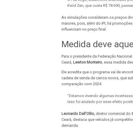
Kwid Zen, que custa R$ 78.690, passar
As simulações consideram os preços di
maiores, pois, além do IPI, há promoçõe
influenciam no preço final.
Medida deve aque
Para o presidente da Federação Nacional 
Ceará,
Lewton Monteiro
, essa medida dev
Ele acredita que o programa vai de encont
cadeia de venda de carros novos, que su
comparação com 2024.
“Estamos vivendo algumas incertezas,
isso foi anulado por esse efeito posit
Leonardo Dall'Ollio,
diretor comercial do
Ceará, destaca que veículos já competiti
demanda.