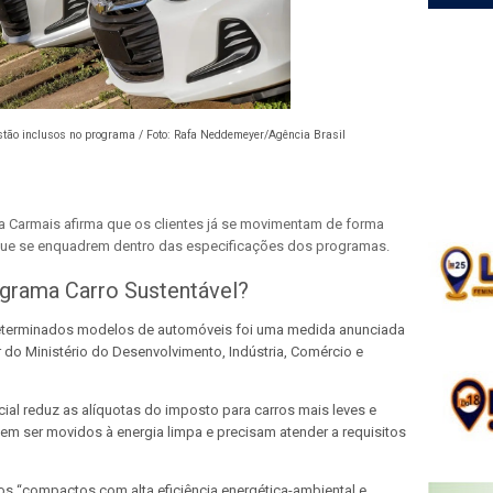
tão inclusos no programa / Foto:
Rafa Neddemeyer/Agência Brasil
da Carmais afirma que os clientes já se movimentam de forma
que se enquadrem dentro das especificações dos programas.
ograma Carro Sustentável?
 determinados modelos de automóveis foi uma medida anunciada
ar do Ministério do Desenvolvimento, Indústria, Comércio e
cial reduz as alíquotas do imposto para carros mais leves e
m ser movidos à energia limpa e precisam atender a requisitos
rros “compactos com alta eficiência energética-ambiental e