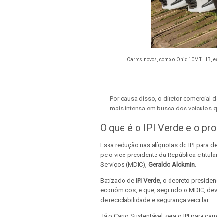
Carros novos, como o Onix 10MT HB, es
Por causa disso, o diretor comercial 
mais intensa em busca dos veículos 
O que é o IPI Verde e o pr
Essa redução nas alíquotas do IPI para
pelo vice-presidente da República e titul
Serviços (MDIC),
Geraldo Alckmin
.
Batizado de
IPI Verde
, o decreto presiden
econômicos, e que, segundo o MDIC, deve
de reciclabilidade e segurança veicular.
Já o Carro Sustentável zera o IPI para ca