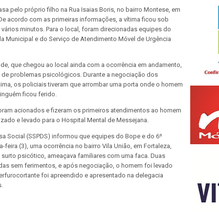
a pelo próprio filho na Rua Isaias Boris, no bairro Montese, em
). De acordo com as primeiras informações, a vítima ficou sob
ários minutos. Para o local, foram direcionadas equipes do
rda Municipal e do Serviço de Atendimento Móvel de Urgência
de, que chegou ao local ainda com a ocorrência em andamento,
de problemas psicológicos. Durante a negociação dos
vitima, os policiais tiveram que arrombar uma porta onde o homem
inguém ficou ferido.
oram acionados e fizeram os primeiros atendimentos ao homem
izado e levado para o Hospital Mental de Messejana.
esa Social (SSPDS) informou que equipes do Bope e do 6º
feira (3), uma ocorrência no bairro Vila União, em Fortaleza,
surto psicótico, ameaçava familiares com uma faca. Duas
adas sem ferimentos, e após negociação, o homem foi levado
rfurocortante foi apreendido e apresentado na delegacia
s.