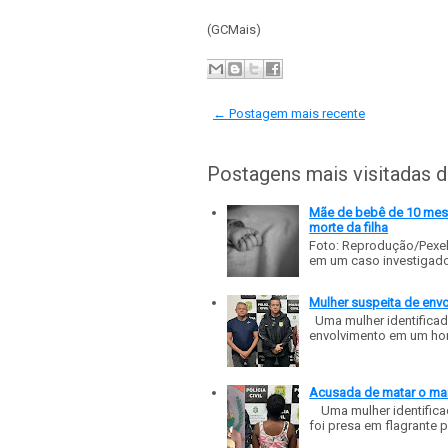
(GCMais)
← Postagem mais recente
Postagens mais visitadas 
Mãe de bebê de 10 meses
morte da filha
Foto: Reprodução/Pexe
em um caso investigado p
Mulher suspeita de env
Uma mulher identificad
envolvimento em um homic
Acusada de matar o mar
Uma mulher identificad
foi presa em flagrante p