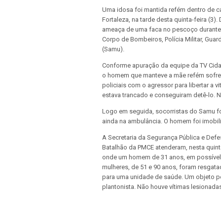
Uma idosa foi mantida refém dentro de cas
Fortaleza, na tarde desta quinta-feira (3
ameaça de uma faca no pescoço durante v
Corpo de Bombeiros, Polícia Militar, Gua
(Samu).
Conforme apuração da equipe da TV Cida
o homem que manteve a mãe refém sofre 
policiais com o agressor para libertar a 
estava trancado e conseguiram detê-lo. N
Logo em seguida, socorristas do Samu f
ainda na ambulância. O homem foi imobil
A Secretaria da Segurança Pública e Def
Batalhão da PMCE atenderam, nesta quinta-
onde um homem de 31 anos, em possível 
mulheres, de 51 e 90 anos, foram resgat
para uma unidade de saúde. Um objeto pe
plantonista. Não houve vítimas lesionada