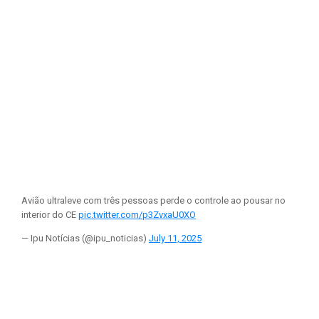
Avião ultraleve com três pessoas perde o controle ao pousar no
interior do CE
pic.twitter.com/p3ZvxaU0XO
— Ipu Notícias (@ipu_noticias)
July 11, 2025