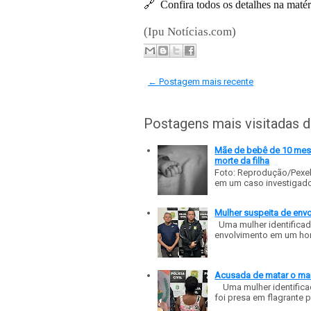
🔗
Confira todos os detalhes na matér
(Ipu Notícias.com)
← Postagem mais recente
Postagens mais visitadas 
Mãe de bebê de 10 meses
morte da filha
Foto: Reprodução/Pexe
em um caso investigado p
Mulher suspeita de env
Uma mulher identificad
envolvimento em um homic
Acusada de matar o mar
Uma mulher identificad
foi presa em flagrante p