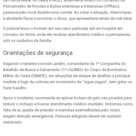
da Polícia Militar do Ceará (PMCE), atualmente lotado no Comando de
Policiamento de Rondas e Ações Intensivas e Ostensivas (CPRaio),
passava pelo local durante uma corrida. Ao notar a situação, interrompeu
a atividade física e socorreu o idoso, que apresentava sinais de mal-estar.
O policial levou o homem em seu carro particular até um hospital em
Limoeiro do Norte, onde ele recebeu atendimento médico e permaneceu
sob os cuidados da família.
Orientações de segurança
Segundo o tenente-coronel Landim, comandante da 1ª Companhia do
Batalhão de Busca e Salvamento (1ª Cia/BBS) do Corpo de Bombeiros
Militar do Ceará (CBMCE), em situações de ataque de abelhas a principal
medida é fugir da colmeia em movimento de “zigue-zague”, sem gritar ou
fazer barulho.
Após o incidente, recomenda-se aplicar bolsas de gelo nas picadas para
reduzir o inchaço e buscar atendimento médico imediato. Sintomas como
falta de ar, queda de pressão e manchas avermelhadas pelo corpo
exigem atenção emergencial. Pessoas alérgicas devem ter cuidado
redobrado.