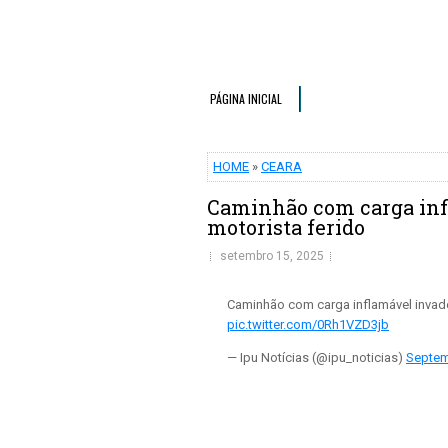
PÁGINA INICIAL
HOME
»
CEARA
Caminhão com carga infl
motorista ferido
setembro 15, 2025
Caminhão com carga inflamável invade 
pic.twitter.com/0Rh1VZD3jb
— Ipu Notícias (@ipu_noticias)
Septem