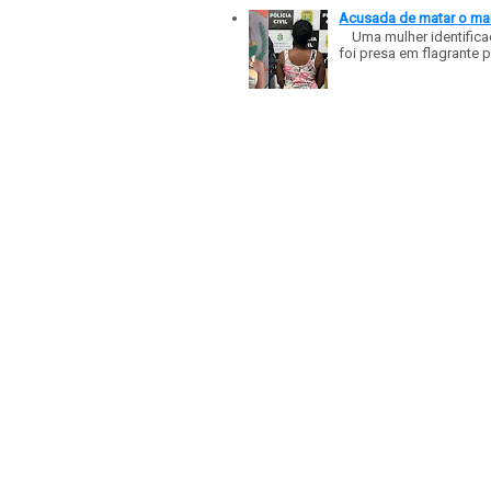
Acusada de matar o mar
Uma mulher identificad
foi presa em flagrante p