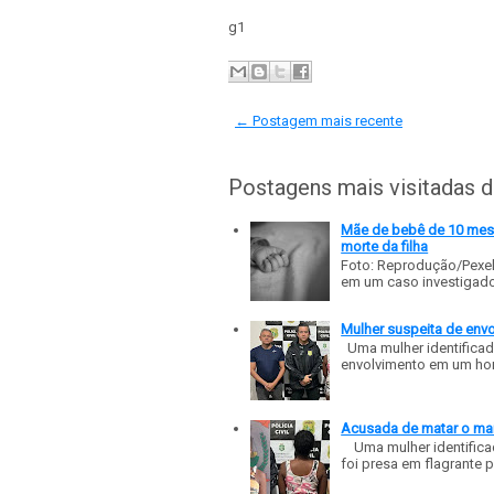
g1
← Postagem mais recente
Postagens mais visitadas 
Mãe de bebê de 10 meses
morte da filha
Foto: Reprodução/Pexe
em um caso investigado p
Mulher suspeita de env
Uma mulher identificad
envolvimento em um homic
Acusada de matar o mar
Uma mulher identificad
foi presa em flagrante p