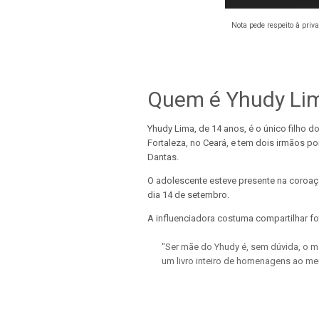
Nota pede respeito à priv
Quem é Yhudy Li
Yhudy Lima, de 14 anos, é o único filho d
Fortaleza, no Ceará, e tem dois irmãos p
Dantas.
O adolescente esteve presente na coroa
dia 14 de setembro.
A influenciadora costuma compartilhar fo
"Ser mãe do Yhudy é, sem dúvida, o m
um livro inteiro de homenagens ao me