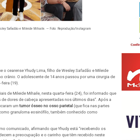
esley Safadão e Mileide Mihaile. — Foto: Reprodução/Instagram
e o cearense Yhudy Lima, filho de Wesley Safadão e Mileide
no crânio. O adolescente de 14 anos passou por uma cirurgia de
feira (19).
s de Mileide Mihaile, nesta quarta-feira (24), foi informado que
as de dores de cabeça apresentadas nos últimos dias”. Após a
ificaram um
tumor ósseo no osso parietal
(que fica nas partes
ado como granuloma eosinófilo, também conhecido como
o comunicado, afirmando que Yhudy está “recebendo os
adecem a preocupação e o carinho que têm recebido neste