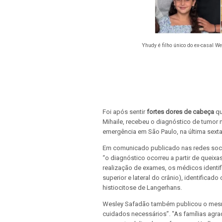
Yhudy é filho único do ex-casal W
Foi após sentir
fortes dores de cabeça
qu
Mihaile, recebeu o diagnóstico de tumor 
emergência em São Paulo, na última sexta-
Em comunicado publicado nas redes sociai
“o diagnóstico ocorreu a partir de queix
realização de exames, os médicos ident
superior e lateral do crânio), identific
histiocitose de Langerhans.
Wesley Safadão também publicou o mesm
cuidados necessários”. "As famílias agr