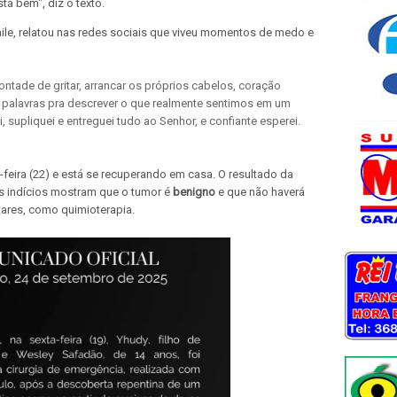
á bem", diz o texto.
ile, relatou nas redes sociais que viveu momentos de medo e
ntade de gritar, arrancar os próprios cabelos, coração
 palavras pra descrever o que realmente sentimos em um
 supliquei e entreguei tudo ao Senhor, e confiante esperei.
-feira (22) e está se recuperando em casa. O resultado da
s indícios mostram que o tumor é
benigno
e que não haverá
res, como quimioterapia.