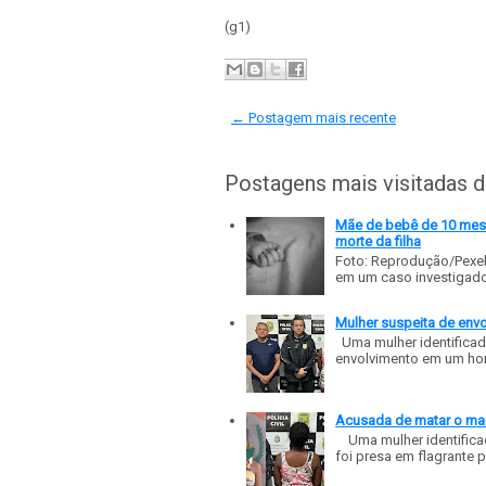
(g1)
← Postagem mais recente
Postagens mais visitadas 
Mãe de bebê de 10 meses
morte da filha
Foto: Reprodução/Pexe
em um caso investigado p
Mulher suspeita de env
Uma mulher identificad
envolvimento em um homic
Acusada de matar o mar
Uma mulher identificad
foi presa em flagrante p