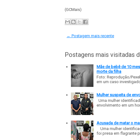
(GCMais)
← Postagem mais recente
Postagens mais visitadas 
Mãe de bebê de 10 meses
morte da filha
Foto: Reprodução/Pexe
em um caso investigado p
Mulher suspeita de env
Uma mulher identificad
envolvimento em um homic
Acusada de matar o mar
Uma mulher identificad
foi presa em flagrante p