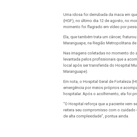
Uma idosa foi derrubada da maca em que e
(HGF), no último dia 12 de agosto, no m
momento foi flagrado em vídeo por pess
Ela, que também trata um câncer, fraturou
Maranguape, na Região Metropolitana de 
Nas imagens coletadas no momento do aci
levantada pelos profissionais que a aco
local após ser transferida do Hospital Mu
Maranguape).
Em nota, o Hospital Geral de Fortaleza (
emergência por meios próprios e acompa
hospitalar. Após o acolhimento, ela foi p
“O Hospital reforça que a paciente vem 
reitera seu compromisso com o cuidado e
de alta complexidade”, pontua ainda.