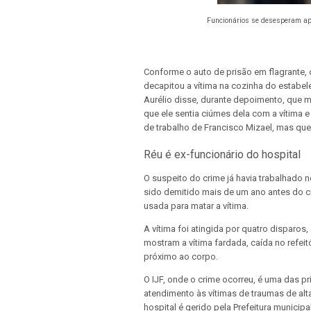
Funcionários se desesperam ap
Conforme o auto de prisão em flagrante,
decapitou a vítima na cozinha do estabe
Aurélio disse, durante depoimento, que 
que ele sentia ciúmes dela com a vítima e
de trabalho de Francisco Mizael, mas qu
Réu é ex-funcionário do hospital
O suspeito do crime já havia trabalhado 
sido demitido mais de um ano antes do cr
usada para matar a vítima.
A vítima foi atingida por quatro disparo
mostram a vítima fardada, caída no refei
próximo ao corpo.
O IJF, onde o crime ocorreu, é uma das pr
atendimento às vítimas de traumas de al
hospital é gerido pela Prefeitura municipal