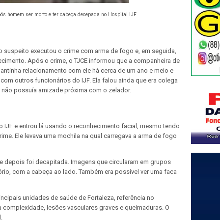
ós homem ser morto e ter cabeça decepada no Hospital IJF
 o suspeito executou o crime com arma de fogo e, em seguida,
lecimento. Após o crime, o TJCE informou que a companheira de
mantinha relacionamento com ele há cerca de um ano e meio e
 com outros funcionários do IJF. Ela falou ainda que era colega
e não possuía amizade próxima com o zelador.
no IJF e entrou lá usando o reconhecimento facial, mesmo tendo
ime. Ele levava uma mochila na qual carregava a arma de fogo
s, e depois foi decapitada. Imagens que circularam em grupos
tório, com a cabeça ao lado. Também era possível ver uma faca
incipais unidades de saúde de Fortaleza, referência no
ta complexidade, lesões vasculares graves e queimaduras. O
.