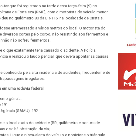
tanque foi registrado na tarde desta terça-feira (9) no
litana de Fortaleza (RMF), com o motorista do veículo menor
 deu no quilômetro 80 da BR-116, na localidade de Cristais.
fosse arremessado a vários metros do local. O motorista do
e diversos cortes pelo corpo, não resistindo aos ferimentos e
inhão não sofreu ferimentos.
 o que exatamente teria causado o acidente. A Polícia
ncia e realizou o laudo pericial, que deverá apontar as causas
é conhecido pela alta incidência de acidentes, frequentemente
trapassagens irregulares.
e em uma rodovia federal:
 emergência:
e 191
Urgência (SAMU): 192
me o local exato do acidente (BR, quilômetro e pontos de
mas e se há obstrução da via;
entes. Ligue o pisca-alerta do veículo e posicione o triângulo