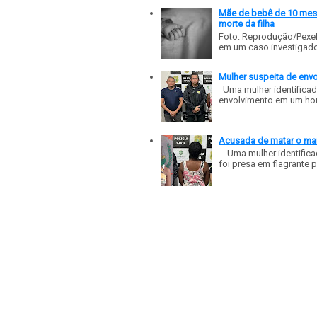
Mãe de bebê de 10 meses
morte da filha
Foto: Reprodução/Pexe
em um caso investigado p
Mulher suspeita de env
Uma mulher identificad
envolvimento em um homic
Acusada de matar o mar
Uma mulher identificad
foi presa em flagrante p