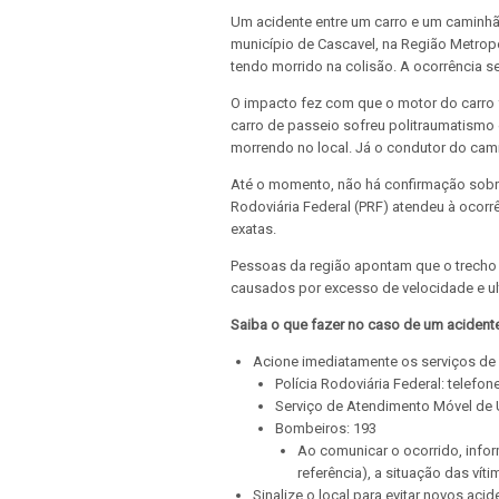
Um acidente entre um carro e um caminhão-
município de Cascavel, na Região Metropo
tendo morrido na colisão. A ocorrência se
O impacto fez com que o motor do carro 
carro de passeio sofreu politraumatismo 
morrendo no local. Já o condutor do cam
Até o momento, não há confirmação sobre
Rodoviária Federal (PRF) atendeu à ocorrê
exatas.
Pessoas da região apontam que o trecho 
causados por excesso de velocidade e ul
Saiba o que fazer no caso de um acident
Acione imediatamente os serviços de
Polícia Rodoviária Federal: telefon
Serviço de Atendimento Móvel de 
Bombeiros: 193
Ao comunicar o ocorrido, infor
referência), a situação das víti
Sinalize o local para evitar novos acid