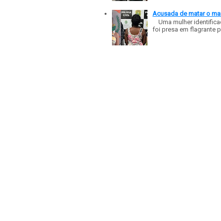
Acusada de matar o mar
Uma mulher identificad
foi presa em flagrante p