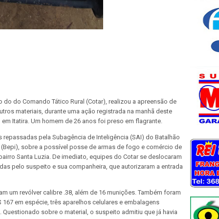
io do do Comando Tático Rural (Cotar), realizou a apreensão de
tros materiais, durante uma ação registrada na manhã deste
, em Itatira. Um homem de 26 anos foi preso em flagrante.
s repassadas pela Subagência de Inteligência (SAI) do Batalhão
r (Bepi), sobre a possível posse de armas de fogo e comércio de
airro Santa Luzia. De imediato, equipes do Cotar se deslocaram
das pelo suspeito e sua companheira, que autorizaram a entrada
ram um revólver calibre .38, além de 16 munições. Também foram
 167 em espécie, três aparelhos celulares e embalagens
s. Questionado sobre o material, o suspeito admitiu que já havia