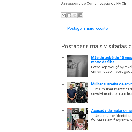
Assessoria de Comunicação da PMCE
← Postagem mais recente
Postagens mais visitadas 
Mãe de bebê de 10 meses
morte da filha
Foto: Reprodução/Pexe
em um caso investigado p
Mulher suspeita de env
Uma mulher identificad
envolvimento em um homic
Acusada de matar o mar
Uma mulher identificad
foi presa em flagrante p