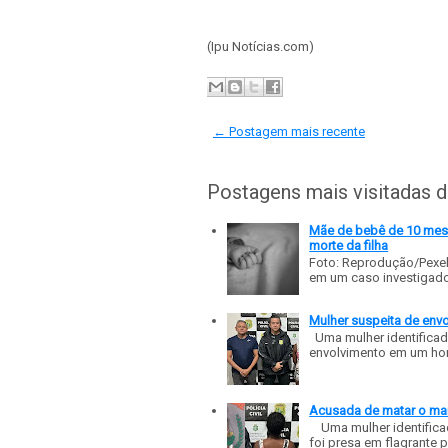
(Ipu Notícias.com)
← Postagem mais recente
Postagens mais visitadas 
Mãe de bebê de 10 meses
morte da filha
Foto: Reprodução/Pexe
em um caso investigado p
Mulher suspeita de env
Uma mulher identificad
envolvimento em um homic
Acusada de matar o mar
Uma mulher identificad
foi presa em flagrante p