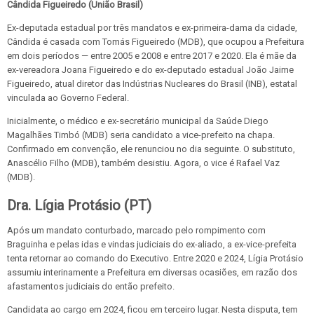
Cândida Figueiredo (União Brasil)
Ex-deputada estadual por três mandatos e ex-primeira-dama da cidade,
Cândida é casada com Tomás Figueiredo (MDB), que ocupou a Prefeitura
em dois períodos — entre 2005 e 2008 e entre 2017 e 2020. Ela é mãe da
ex-vereadora Joana Figueiredo e do ex-deputado estadual João Jaime
Figueiredo, atual diretor das Indústrias Nucleares do Brasil (INB), estatal
vinculada ao Governo Federal.
Inicialmente, o médico e ex-secretário municipal da Saúde Diego
Magalhães Timbó (MDB) seria candidato a vice-prefeito na chapa.
Confirmado em convenção, ele renunciou no dia seguinte. O substituto,
Anascélio Filho (MDB), também desistiu. Agora, o vice é Rafael Vaz
(MDB).
Dra. Lígia Protásio (PT)
Após um mandato conturbado, marcado pelo rompimento com
Braguinha e pelas idas e vindas judiciais do ex-aliado, a ex-vice-prefeita
tenta retornar ao comando do Executivo. Entre 2020 e 2024, Lígia Protásio
assumiu interinamente a Prefeitura em diversas ocasiões, em razão dos
afastamentos judiciais do então prefeito.
Candidata ao cargo em 2024, ficou em terceiro lugar. Nesta disputa, tem