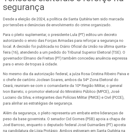
segurança
Desde a eleição de 2024, a política de Santa Quitéria tem sido marcada
por tensões e denúncias de envolvimento do crime organizado.
Para o pleito suplementar, o presidente Lula (PT) editou um decreto
autorizando o envio das Forças Armadas para reforçar a segurança no
local. A decisão foi publicada no Diário Oficial da União na última quinta-
feira (16), atendendo a um pedido do Tribunal Superior Eleitoral (TSE). O
governador Elmano de Freitas (PT) também concedeu anuência expressa
para o envio de tropas à cidade.
No mesmo dia da autorização federal, a juíza Rosa Cristina Ribeiro Paiva e
o chefe de cartório Joclean Soares, ambos da 54ª Zona Eleitoral do
Ceará, reuniram-se com o comandante da 10ª Região Militar, o general
Ivon Barreto; o promotor eleitoral do Ministério Público (MPCE), José
Luciano da Silva; e integrantes das Polícias Militar (PMCE) e Civil (PCCE),
para alinhar as estratégias de segurança.
Além da segurança, o pleito representa um embate entre lideranças de
peso da base governista. O senador Cid Gomes (PSB) apoia a chapa de
Joel Barroso, enquanto o deputado federal José Guimarães (PT) aposta
na candidatura de Lígia Protásio. Ambos estiveram em Santa Quitéria na