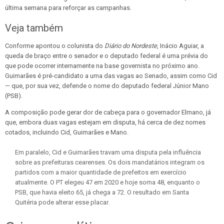
última semana para reforçar as campanhas.
Veja também
Conforme apontou o colunista do
Diário do Nordeste
, Inácio Aguiar, a
queda de braço entre o senador e o deputado federal é uma prévia do
que pode ocorrer internamente na base governista no próximo ano.
Guimarães é pré-candidato a uma das vagas ao Senado, assim como Cid
— que, por sua vez, defende o nome do deputado federal Júnior Mano
(PSB).
A composição pode gerar dor de cabeça para o governador Elmano, já
que, embora duas vagas estejam em disputa, há cerca de dez nomes
cotados, incluindo Cid, Guimarães e Mano.
Em paralelo, Cid e Guimarães travam uma disputa pela influência
sobre as prefeituras cearenses. Os dois mandatários integram os
partidos com a maior quantidade de prefeitos em exercício
atualmente. O PT elegeu 47 em 2020 e hoje soma 48, enquanto o
PSB, que havia eleito 65, já chega a 72. O resultado em Santa
Quitéria pode alterar esse placar.