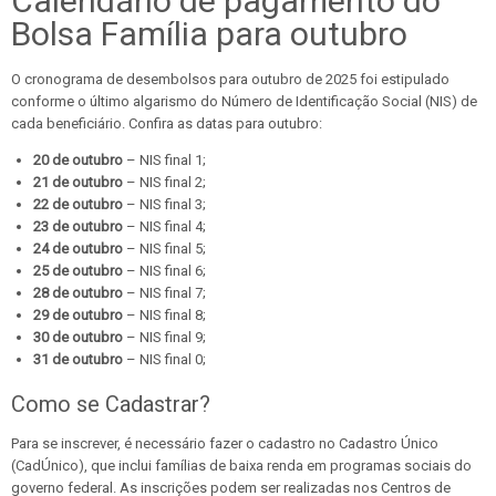
Calendário de pagamento do
Bolsa Família para outubro
O cronograma de desembolsos para outubro de 2025 foi estipulado
conforme o último algarismo do Número de Identificação Social (NIS) de
cada beneficiário. Confira as datas para outubro:
20 de outubro
– NIS final 1;
21 de outubro
– NIS final 2;
22 de outubro
– NIS final 3;
23 de outubro
– NIS final 4;
24 de outubro
– NIS final 5;
25 de outubro
– NIS final 6;
28 de outubro
– NIS final 7;
29 de outubro
– NIS final 8;
30 de outubro
– NIS final 9;
31 de outubro
– NIS final 0;
Como se Cadastrar?
Para se inscrever, é necessário fazer o cadastro no Cadastro Único
(CadÚnico), que inclui famílias de baixa renda em programas sociais do
governo federal. As inscrições podem ser realizadas nos Centros de