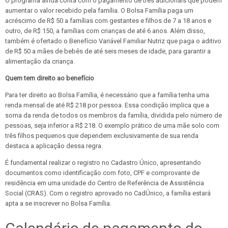
O programa ainda conta com o pagamento de três adicionais que podem
aumentar o valor recebido pela família. O Bolsa Família paga um
acréscimo de R$ 50 a famílias com gestantes e filhos de 7 a 18 anos e
outro, de R$ 150, a famílias com crianças de até 6 anos. Além disso,
também é ofertado o Benefício Variável Familiar Nutriz que paga o aditivo
de R$ 50 a mães de bebês de até seis meses de idade, para garantir a
alimentação da criança.
Quem tem direito ao benefício
Para ter direito ao Bolsa Família, é necessário que a família tenha uma
renda mensal de até R$ 218 por pessoa. Essa condição implica que a
soma da renda de todos os membros da família, dividida pelo número de
pessoas, seja inferior a R$ 218. O exemplo prático de uma mãe solo com
três filhos pequenos que dependem exclusivamente de sua renda
destaca a aplicação dessa regra.
É fundamental realizar o registro no Cadastro Único, apresentando
documentos como identificação com foto, CPF e comprovante de
residência em uma unidade do Centro de Referência de Assistência
Social (CRAS). Com o registro aprovado no CadÚnico, a família estará
apta a se inscrever no Bolsa Família.