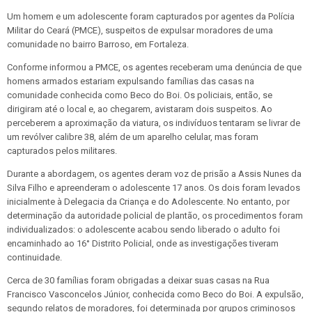
Um homem e um adolescente foram capturados por agentes da Polícia
Militar do Ceará (PMCE), suspeitos de expulsar moradores de uma
comunidade no bairro Barroso, em Fortaleza.
Conforme informou a PMCE, os agentes receberam uma denúncia de que
homens armados estariam expulsando famílias das casas na
comunidade conhecida como Beco do Boi. Os policiais, então, se
dirigiram até o local e, ao chegarem, avistaram dois suspeitos. Ao
perceberem a aproximação da viatura, os indivíduos tentaram se livrar de
um revólver calibre 38, além de um aparelho celular, mas foram
capturados pelos militares.
Durante a abordagem, os agentes deram voz de prisão a Assis Nunes da
Silva Filho e apreenderam o adolescente 17 anos. Os dois foram levados
inicialmente à Delegacia da Criança e do Adolescente. No entanto, por
determinação da autoridade policial de plantão, os procedimentos foram
individualizados: o adolescente acabou sendo liberado o adulto foi
encaminhado ao 16° Distrito Policial, onde as investigações tiveram
continuidade.
Cerca de 30 famílias foram obrigadas a deixar suas casas na Rua
Francisco Vasconcelos Júnior, conhecida como Beco do Boi. A expulsão,
segundo relatos de moradores, foi determinada por grupos criminosos