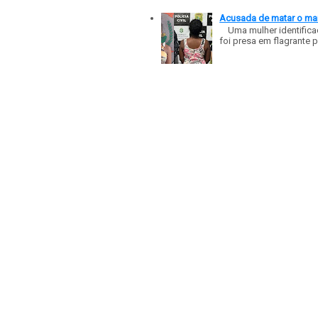
Acusada de matar o mar
Uma mulher identificad
foi presa em flagrante p