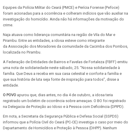
Equipes da Polícia Militar do Ceará (PMCE) e Perícia Forense (Pefoce)
foram acionadas para a ocorrência e colheram indícios que vão auxiliar na
investigação do homicídio. Ainda não há informações da motivação do
crime.
Naja atuava como liderança comunitária na região de Vila do Mar e
Pirambu. Entre as entidades, a idosa esteve como integrante
da Associação dos Moradores da comunidade da Cacimba dos Pombos,
localizada no Pirambu.
A Federação de Entidades de Bairros e Favelas de Fortaleza (FBFF) emitiu
uma nota de solidariedade neste sábado, 25. “Nossa solidariedade à
família. Que Deus a receba em sua casa celestial e conforte a família e
que sua história de luta seja fonte de inspiração para todos”, disse a
entidade.
O POVO
apurou que, dias antes, no dia 4 de outubro, a idosa teria
registrado um boletim de ocorrência sobre ameaças. O BO foi registrado
na Delegacia de Proteção ao Idoso e à Pessoa com Deficiência (DPIPD).
Em nota, a Secretaria da Segurança Pública e Defesa Social (SSPDS)
informou que a Polícia Civil do Ceará (PC-CE) investiga o caso por meio do
Departamento de Homicídios e Proteção à Pessoa (DHPP). Nenhum