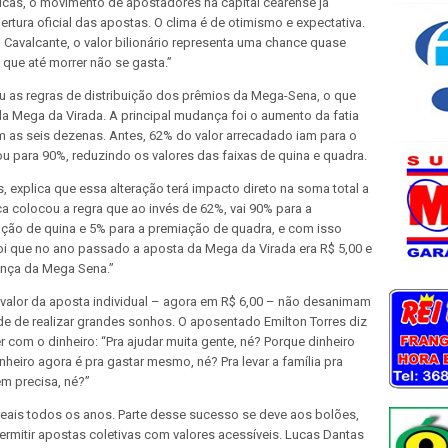
ricas, o movimento de apostadores na capital cearense já
tura oficial das apostas. O clima é de otimismo e expectativa.
avalcante, o valor bilionário representa uma chance quase
, que até morrer não se gasta.”
ou as regras de distribuição dos prêmios da Mega-Sena, o que
da Mega da Virada. A principal mudança foi o aumento da fatia
 as seis dezenas. Antes, 62% do valor arrecadado iam para o
tou para 90%, reduzindo os valores das faixas de quina e quadra.
 explica que essa alteração terá impacto direto na soma total a
ica colocou a regra que ao invés de 62%, vai 90% para a
ção de quina e 5% para a premiação de quadra, e com isso
oi que no ano passado a aposta da Mega da Virada era R$ 5,00 e
ança da Mega Sena.”
valor da aposta individual – agora em R$ 6,00 – não desanimam
e de realizar grandes sonhos. O aposentado Emilton Torres diz
er com o dinheiro: “Pra ajudar muita gente, né? Porque dinheiro
heiro agora é pra gastar mesmo, né? Pra levar a família pra
em precisa, né?”
eais todos os anos. Parte desse sucesso se deve aos bolões,
rmitir apostas coletivas com valores acessíveis. Lucas Dantas