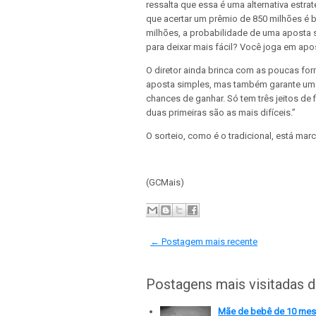
ressalta que essa é uma alternativa estr
que acertar um prêmio de 850 milhões é 
milhões, a probabilidade de uma aposta simp
para deixar mais fácil? Você joga em apos
O diretor ainda brinca com as poucas form
aposta simples, mas também garante um bo
chances de ganhar. Só tem três jeitos de 
duas primeiras são as mais difíceis.”
O sorteio, como é o tradicional, está m
(GCMais)
← Postagem mais recente
Postagens mais visitadas 
Mãe de bebê de 10 meses