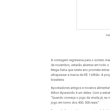
Fot
A contagem regressiva para o sorteio mais
de novembro, estarão abertas em todo o B
Mega-Sena que neste ano promete entrar pa
ultrapassar a marca de R$ 1 bilhão. A proje
brasileira.
Apostadores antigos e novatos alimentam 
Ailton Aparecido é um deles. Com a estrat
“Quando começa o jogo da virada já, e
jogo em torno dos 400, 500 reais.”