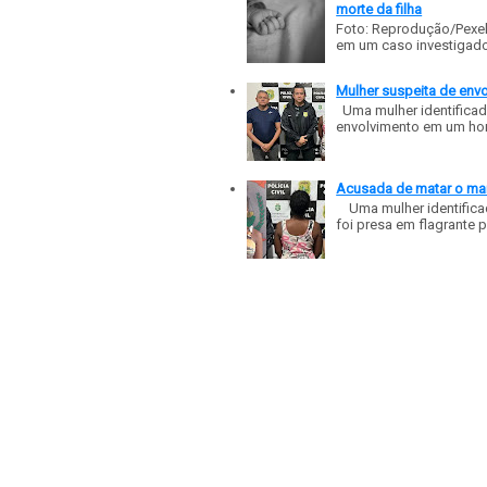
morte da filha
Foto: Reprodução/Pexe
em um caso investigado p
Mulher suspeita de env
Uma mulher identificad
envolvimento em um homic
Acusada de matar o mar
Uma mulher identificad
foi presa em flagrante p