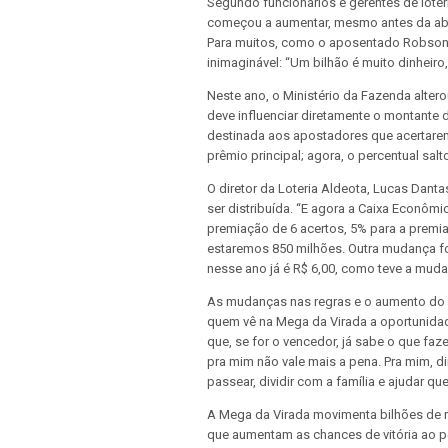
Segundo funcionários e gerentes de loté
começou a aumentar, mesmo antes da aber
Para muitos, como o aposentado Robson C
inimaginável: “Um bilhão é muito dinheiro
Neste ano, o Ministério da Fazenda alter
deve influenciar diretamente o montante 
destinada aos apostadores que acertarem
prêmio principal; agora, o percentual sal
O diretor da Loteria Aldeota, Lucas Dantas,
ser distribuída. “E agora a Caixa Econôm
premiação de 6 acertos, 5% para a premia
estaremos 850 milhões. Outra mudança f
nesse ano já é R$ 6,00, como teve a mud
As mudanças nas regras e o aumento do 
quem vê na Mega da Virada a oportunidad
que, se for o vencedor, já sabe o que faz
pra mim não vale mais a pena. Pra mim, din
passear, dividir com a família e ajudar qu
A Mega da Virada movimenta bilhões de r
que aumentam as chances de vitória ao pe