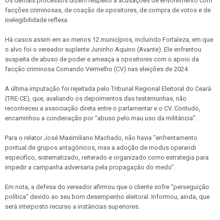
Os demais processos dizem respeito a acusações de envolvimento com
facções criminosas, de coação de opositores, de compra de votos e de
inelegibilidade reflexa.
Há casos assim em ao menos 12 municípios, incluindo Fortaleza, em que
o alvo foi o vereador suplente Juninho Aquino (Avante). Ele enfrentou
suspeita de abuso de poder e ameaça a opositores com o apoio da
facção criminosa Comando Vermelho (CV) nas eleições de 2024.
A última imputação foi rejeitada pelo Tribunal Regional Eleitoral do Ceará
(TRE-CE), que, avaliando os depoimentos das testemunhas, não
reconheceu a associação direta entre o parlamentar e o CV. Contudo,
encaminhou a condenação por “abuso pelo mau uso da militância”.
Para o relator José Maximiliano Machado, não havia “enfrentamento
pontual de grupos antagônicos, mas a adoção de modus operandi
especifico, sistematizado, reiterado e organizado como estrategia para
impedir a campanha adversaria pela propagação do medo”.
Em nota, a defesa do vereador afirmou que o cliente sofre "perseguição
política" devido ao seu bom desempenho eleitoral. Informou, ainda, que
será interposto recurso a instâncias superiores.