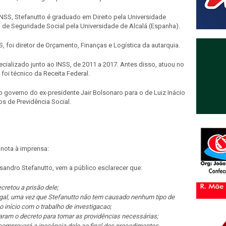
INSS, Stefanutto é graduado em Direito pela Universidade
de Seguridade Social pela Universidade de Alcalá (Espanha).
 foi diretor de Orçamento, Finanças e Logística da autarquia.
cializado junto ao INSS, de 2011 a 2017. Antes disso, atuou no
 foi técnico da Receita Federal.
o governo do ex-presidente Jair Bolsonaro para o de Luiz Inácio
os de Previdência Social.
 nota à imprensa:
sandro Stefanutto, vem a público esclarecer que:
cretou a prisão dele;
gal, uma vez que Stefanutto não tem causado nenhum tipo de
início com o trabalho de investigacao;
ram o decreto para tomar as providências necessárias;
 comprovará a inocência dele ao final dos procedimentos