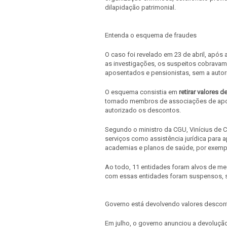
dilapidação patrimonial.
Entenda o esquema de fraudes
O caso foi revelado em 23 de abril, após
as investigações, os suspeitos cobravam
aposentados e pensionistas, sem a autor
O esquema consistia em
retirar valores 
tornado membros de associações de ap
autorizado os descontos.
Segundo o ministro da CGU, Vinícius de 
serviços como assistência jurídica par
academias e planos de saúde, por exempl
Ao todo, 11 entidades foram alvos de me
com essas entidades foram suspensos, 
Governo está devolvendo valores desco
Em julho, o governo anunciou a devoluçã