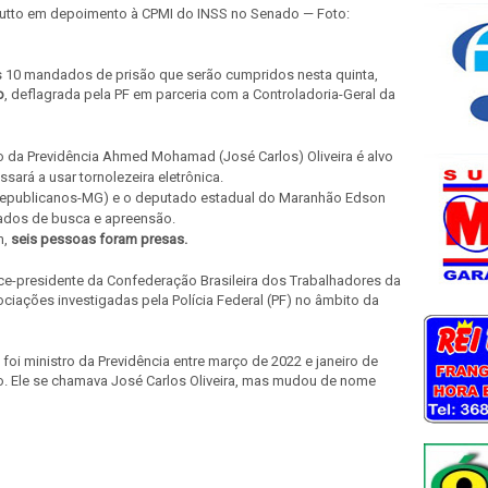
nutto em depoimento à CPMI do INSS no Senado — Foto:
s 10 mandados de prisão que serão cumpridos nesta quinta,
o
, deflagrada pela PF em parceria com a Controladoria-Geral da
ro da Previdência Ahmed Mohamad (José Carlos) Oliveira é alvo
ará a usar tornolezeira eletrônica.
(Republicanos-MG) e o deputado estadual do Maranhão Edson
ados de busca e apreensão.
m,
seis pessoas foram presas.
ice-presidente da Confederação Brasileira dos Trabalhadores da
ciações investigadas pela Polícia Federal (PF) no âmbito da
oi ministro da Previdência entre março de 2022 e janeiro de
ro. Ele se chamava José Carlos Oliveira, mas mudou de nome