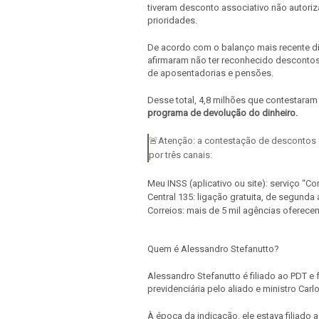
tiveram desconto associativo não autoriz
prioridades.
De acordo com o balanço mais recente di
afirmaram não ter reconhecido descontos
de aposentadorias e pensões.
Desse total, 4,8 milhões que contestara
programa de devolução do dinheiro.
🚨Atenção: a contestação de descontos 
por três canais:
Meu INSS (aplicativo ou site): serviço “C
Central 135: ligação gratuita, de segunda
Correios: mais de 5 mil agências oferecem
Quem é Alessandro Stefanutto?
Alessandro Stefanutto é filiado ao PDT e f
previdenciária pelo aliado e ministro Carl
À época da indicação, ele estava filiado