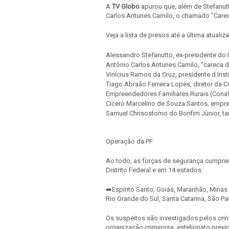
A
TV Globo
apurou que, além de Stefanut
Carlos Antunes Camilo, o chamado "Carec
Veja a lista de presos até a última atualiz
Alessandro Stefanutto, ex-presidente do 
Antônio Carlos Antunes Camilo, "careca d
Vinícius Ramos da Cruz, presidente d Insti
Tiago Abraão Ferreira Lopes, diretor da 
Empreendedores Familiares Rurais (Conafe
Cícero Marcelino de Souza Santos, empre
Samuel Chrisostomo do Bonfim Júnior, t
Operação da PF
Ao todo, as forças de segurança cumpre
Distrito Federal e em 14 estados:
➡️Espírito Santo, Goiás, Maranhão, Minas 
Rio Grande do Sul, Santa Catarina, São Pa
Os suspeitos são investigados pelos cri
organização criminosa, estelionato previd