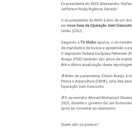
Ex-presidente do INSS Alessandro Stefa
Jefferson Rudy/Agência Senado
O ex-presidente do INSS é alvo de um do
em
nova fase da Operação Sem Descont
União (CGU).
Segundo a
TV Globo
apurou, o ex-minist
de mandados de busca e apreensão e pass
O deputado federal Euclydes Pettersen 
Araújo (PSB) também são alvos de mand
Até a última atualização desta reportage
🔎Além de parlamentar, Edson Araújo é v
Pesca e Aquicultura (CBPA), uma das asso
Operação Sem Desconto.
🔎O ex-ministro Ahmed Mohamad Oliveira f
2023, durante o governo de Jair Bolsona
após se converter ao islamismo.
Quem são os presos?