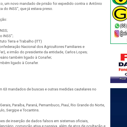
to, um novo mandado de prisão foi expedido contra o Antônio
a do INSS", que já estava preso.
ação:
INSS;
o INSS";
tuto Terra e Trabalho (ITT)
Confederação Nacional dos Agricultores Familiares e
r), e irmão do presidente da entidade, Carlos Lopes;
sário também ligado à Conafer;
ambém ligado à Conafer.
m 63 mandados de buscas e outras medidas cautelares no
Gerais, Paraíba, Paraná, Pernambuco, Piauí, Rio Grande do Norte,
ulo, Sergipe e Tocantins.
mes de
inserção de dados falsos em sistemas oficiais,
enciário, corrupção ativa e passiva, além de atos de ocultação e