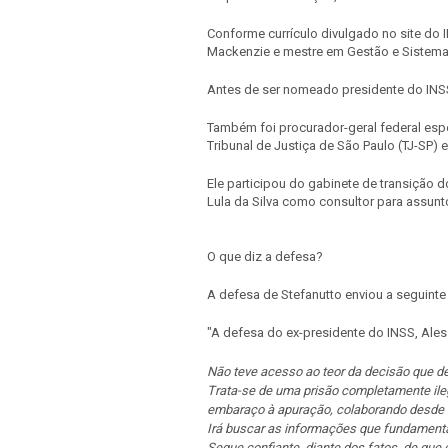
Conforme currículo divulgado no site do 
Mackenzie e mestre em Gestão e Sistema 
Antes de ser nomeado presidente do INSS,
Também foi procurador-geral federal espe
Tribunal de Justiça de São Paulo (TJ-SP) e
Ele participou do gabinete de transição d
Lula da Silva como consultor para assunt
O que diz a defesa?
A defesa de Stefanutto enviou a seguinte
"A defesa do ex-presidente do INSS, Ales
Não teve acesso ao teor da decisão que de
Trata-se de uma prisão completamente ile
embaraço à apuração, colaborando desde o 
Irá buscar as informações que fundamenta
Segue confiante, diante dos fatos, de que