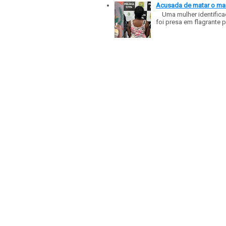
Acusada de matar o mar
Uma mulher identificad
foi presa em flagrante p