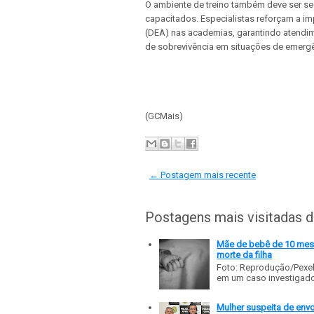
O ambiente de treino também deve ser s
capacitados. Especialistas reforçam a im
(DEA) nas academias, garantindo atendi
de sobrevivência em situações de emergê
(GCMais)
← Postagem mais recente
Postagens mais visitadas 
Mãe de bebê de 10 meses
morte da filha
Foto: Reprodução/Pexe
em um caso investigado p
Mulher suspeita de env