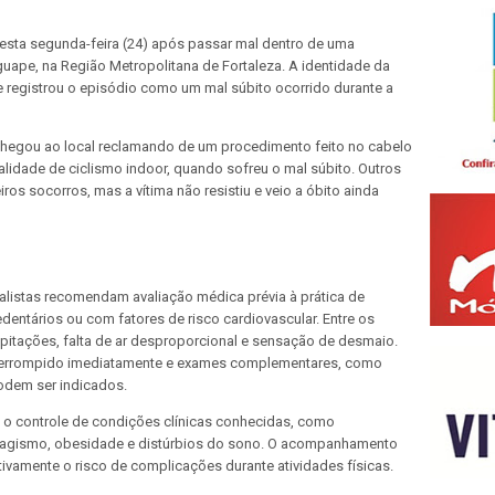
esta segunda-feira (24) após passar mal dentro de uma
uape, na Região Metropolitana de Fortaleza. A identidade da
ue registrou o episódio como um mal súbito ocorrido durante a
chegou ao local reclamando de um procedimento feito no cabelo
alidade de ciclismo indoor, quando sofreu o mal súbito. Outros
ros socorros, mas a vítima não resistiu e veio a óbito ainda
ialistas recomendam avaliação médica prévia à prática de
dentários ou com fatores de risco cardiovascular. Entre os
alpitações, falta de ar desproporcional e sensação de desmaio.
nterrompido imediatamente e exames complementares, como
podem ser indicados.
 o controle de condições clínicas conhecidas, como
 tabagismo, obesidade e distúrbios do sono. O acompanhamento
tivamente o risco de complicações durante atividades físicas.